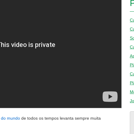
Ca
Ca
S
Ca
As
Pl
C
Pl
M
J
l do mundo
de todos os tempos levanta sempre muita