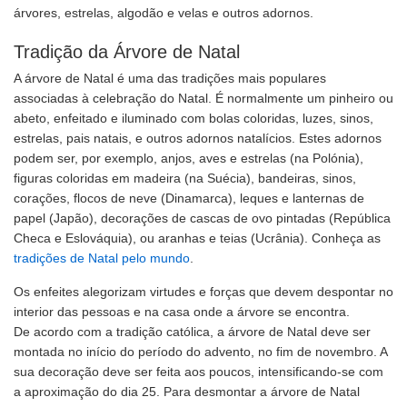
árvores, estrelas, algodão e velas e outros adornos.
Tradição da Árvore de Natal
A árvore de Natal é uma das tradições mais populares
associadas à celebração do Natal. É normalmente um pinheiro ou
abeto, enfeitado e iluminado com bolas coloridas, luzes, sinos,
estrelas, pais natais, e outros adornos natalícios. Estes adornos
podem ser, por exemplo, anjos, aves e estrelas (na Polónia),
figuras coloridas em madeira (na Suécia), bandeiras, sinos,
corações, flocos de neve (Dinamarca), leques e lanternas de
papel (Japão), decorações de cascas de ovo pintadas (República
Checa e Eslováquia), ou aranhas e teias (Ucrânia). Conheça as
tradições de Natal pelo mundo
.
Os enfeites alegorizam virtudes e forças que devem despontar no
interior das pessoas e na casa onde a árvore se encontra.
De acordo com a tradição católica, a árvore de Natal deve ser
montada no início do período do advento, no fim de novembro. A
sua decoração deve ser feita aos poucos, intensificando-se com
a aproximação do dia 25. Para desmontar a árvore de Natal