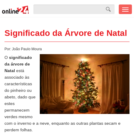
Men
mobi
Significado da Árvore de Natal
Por:
João Paulo Moura
O
significado
da árvore de
Natal
está
associado às
características
do pinheiro ou
abeto, dado que
estes
permanecem
verdes mesmo
com o inverno e a neve, enquanto as outras plantas secam e
perdem folhas.