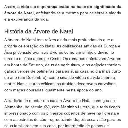
Assim,
a vida e a esperança estão na base do significado da
árvore de Natal
, enfeitando-se a mesma para celebrar a alegria
e a exuberância da vida.
História da Árvore de Natal
A árvore de Natal tem raízes ainda mais profundas do que a
própria celebração do Natal. As civilizações antigas da Europa e
Ásia já consideravam as árvores como um símbolo divino no
terceiro milénio antes de Cristo. Os romanos enfeitavam árvores
em honra de Saturno, deus da agricultura, e os egípcios traziam
galhos verdes de palmeiras para as suas casa no dia mais curto
do ano (em Dezembro), como sinal de vitória da vida sobre a
morte. Nas culturas célticas, os druidas decoravam carvalhos
com maças douradas igualmente nesta época do ano.
A tradição de montar em casa a Árvore de Natal começou na
Alemanha, no século XVI, com Martinho Lutero, que teria ficado
impressionado com os pinheiros cobertos de neve na floresta e
com as estrelas do céu, reproduzindo depois essa visão para os
seus familiares em sua casa, por intermédio de galhos de