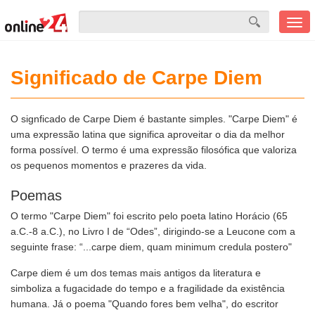
Men
mobi
Significado de Carpe Diem
O signficado de Carpe Diem é bastante simples. "Carpe Diem" é
uma expressão latina que significa aproveitar o dia da melhor
forma possível. O termo é uma expressão filosófica que valoriza
os pequenos momentos e prazeres da vida.
Poemas
O termo "Carpe Diem" foi escrito pelo poeta latino Horácio (65
a.C.-8 a.C.), no Livro I de “Odes”, dirigindo-se a Leucone com a
seguinte frase: “...carpe diem, quam minimum credula postero"
Carpe diem é um dos temas mais antigos da literatura e
simboliza a fugacidade do tempo e a fragilidade da existência
humana. Já o poema "Quando fores bem velha", do escritor