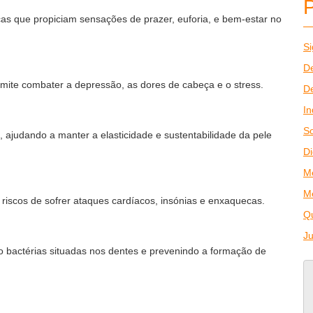
icas que propiciam sensações de prazer, euforia, e bem-estar no
Si
De
rmite combater a depressão, as dores de cabeça e o stress.
De
In
So
, ajudando a manter a elasticidade e sustentabilidade da pele
Di
M
M
riscos de sofrer ataques cardíacos, insónias e enxaquecas.
Q
J
o bactérias situadas nos dentes e prevenindo a formação de