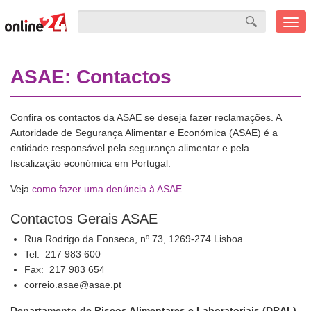
Men
mobi
ASAE: Contactos
Confira os contactos da ASAE se deseja fazer reclamações. A
Autoridade de Segurança Alimentar e Económica (ASAE) é a
entidade responsável pela segurança alimentar e pela
fiscalização económica em Portugal.
Veja
como fazer uma denúncia à ASAE
.
Contactos Gerais ASAE
Rua Rodrigo da Fonseca, nº 73, 1269-274 Lisboa
Tel. 217 983 600
Fax: 217 983 654
correio.asae@asae.pt
Departamento de Riscos Alimentares e Laboratoriais (DRAL)