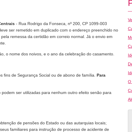
Ve
entrais
- Rua Rodrigo da Fonseca, nº 200, CP 1099-003
Ca
 deve ser remetido em duplicado com o endereço preenchido no
s pela remessa da certidão em correio normal. Já o envio em
M
nte.
C
ão, o nome dos noivos, e o ano da celebração do casamento.
Id
D
Id
s fins de Segurança Social ou de abono de família.
Para
O
C
 podem ser utilizadas para nenhum outro efeito senão para
A
o obtenção de pensões do Estado ou das autarquias locais;
u seus familiares para instrução de processo de acidente de