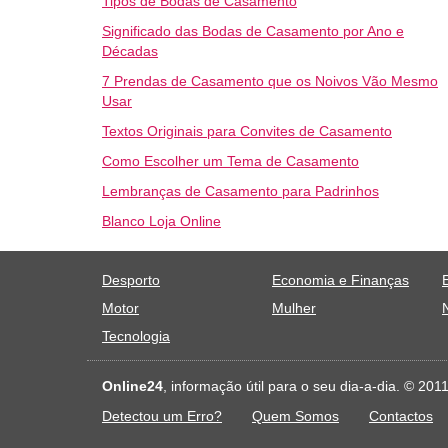
Tipos de Bodas de Casamento
Significado das Bodas de Casamento por Ano e
Décadas
7 Prendas de Casamento que os Noivos Vão Mesmo
Usar
Textos Originais para Convites de Casamento
Como Escolher um Tema de Casamento
Lembranças de Casamento para Padrinhos
Blanco Loja Online
Desporto
Economia e Finanças
Motor
Mulher
Tecnologia
Online24
, informação útil para o seu dia-a-dia. © 20
Detectou um Erro?
Quem Somos
Contactos