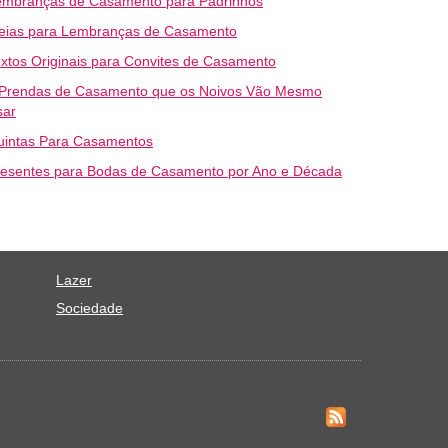
embranças de Casamento para Padrinhos
deias para Lembranças de Casamento
xtos Originais para Convites de Casamento
 Prendas de Casamento que os Noivos Vão Mesmo
sar
uintas Para Casamentos
resentes para Bodas de Casamento por Ano e Década
Lazer
Sociedade