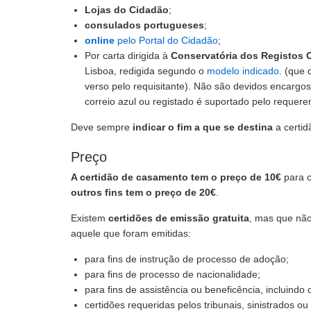
Lojas do Cidadão
;
consulados portugueses
;
online
pelo Portal do Cidadão
;
Por carta dirigida à
Conservatória dos Registos C
Lisboa, redigida segundo o
modelo indicado
. (que
verso pelo requisitante). Não são devidos encargo
correio azul ou registado é suportado pelo requere
Deve sempre
indicar o fim a que se destina
a certid
Preço
A certidão de casamento tem o preço de 10€
para o
outros fins tem o preço de 20€
.
Existem
certidões de emissão gratuita
, mas que não
aquele que foram emitidas:
para fins de instrução de processo de adoção;
para fins de processo de nacionalidade;
para fins de assistência ou beneficência, incluind
certidões requeridas pelos tribunais, sinistrados o