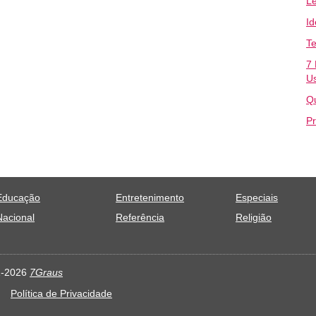
L
I
Te
7
U
Q
P
Educação
Entretenimento
Especiais
Nacional
Referência
Religião
11-2026
7Graus
Política de Privacidade