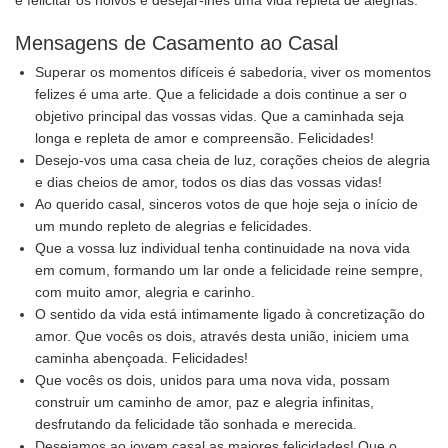
é felicitar os noivos e desejar-lhes uma vida repleta de alegrias.
Mensagens de Casamento ao Casal
Superar os momentos difíceis é sabedoria, viver os momentos
felizes é uma arte. Que a felicidade a dois continue a ser o
objetivo principal das vossas vidas. Que a caminhada seja
longa e repleta de amor e compreensão. Felicidades!
Desejo-vos uma casa cheia de luz, corações cheios de alegria
e dias cheios de amor, todos os dias das vossas vidas!
Ao querido casal, sinceros votos de que hoje seja o início de
um mundo repleto de alegrias e felicidades.
Que a vossa luz individual tenha continuidade na nova vida
em comum, formando um lar onde a felicidade reine sempre,
com muito amor, alegria e carinho.
O sentido da vida está intimamente ligado à concretização do
amor. Que vocês os dois, através desta união, iniciem uma
caminha abençoada. Felicidades!
Que vocês os dois, unidos para uma nova vida, possam
construir um caminho de amor, paz e alegria infinitas,
desfrutando da felicidade tão sonhada e merecida.
Desejamos ao jovem casal as maiores felicidades! Que o