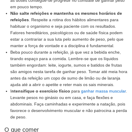
as doses consegue-se progredir no combate de ganhar peso
em pouco tempo.
Não salte refeições e mantenha os mesmos horários de
refeições
. Respeite a rotina dos hábitos alimentares para
habituar o organismo e seja paciente com os resultados.
Fatores hereditários, psicológicos ou de saúde física podem
estar a contrariar a sua luta pelo aumento de peso, pelo que
manter a força de vontade e a disciplina é fundamental.
Beba pouco durante a refeição, já que vez a bebida enche,
tirando espaço para a comida. Lembre-se que os líquidos
também engordam: leite, iogurte, sumos e batidos de frutas
são amigos nesta tarefa de ganhar peso. Tomar até meia hora
antes da refeição um copo de sumo de limão ou de laranja
ajuda até a abrir o apetite e reter mais os sais minerais.
I
ntensifique o exercício físico
para
ganhar massa muscular
.
Levante pesos no ginásio ou em casa, e faça flexões e
abdominais. Faça caminhadas e experimente a natação, pois
favorece o desenvolvimento muscular e não patrocina a perda
de peso.
O que comer