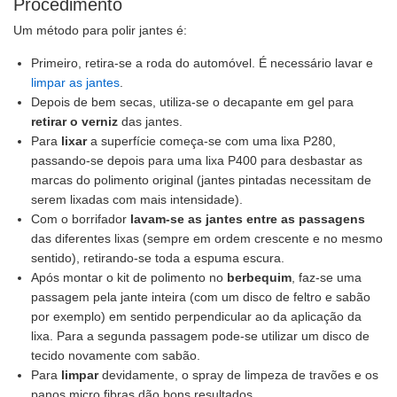
Procedimento
Um método para polir jantes é:
Primeiro, retira-se a roda do automóvel. É necessário lavar e
limpar as jantes
.
Depois de bem secas, utiliza-se o decapante em gel para
retirar o verniz
das jantes.
Para
lixar
a superfície começa-se com uma lixa P280,
passando-se depois para uma lixa P400 para desbastar as
marcas do polimento original (jantes pintadas necessitam de
serem lixadas com mais intensidade).
Com o borrifador
lavam-se as jantes entre as passagens
das diferentes lixas (sempre em ordem crescente e no mesmo
sentido), retirando-se toda a espuma escura.
Após montar o kit de polimento no
berbequim
, faz-se uma
passagem pela jante inteira (com um disco de feltro e sabão
por exemplo) em sentido perpendicular ao da aplicação da
lixa. Para a segunda passagem pode-se utilizar um disco de
tecido novamente com sabão.
Para
limpar
devidamente, o spray de limpeza de travões e os
panos micro fibras dão bons resultados.