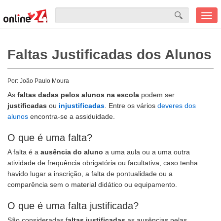
Men
mobi
Faltas Justificadas dos Alunos
Por:
João Paulo Moura
As
faltas dadas pelos alunos na escola
podem ser
justificadas
ou
injustificadas
. Entre os vários
deveres dos
alunos
encontra-se a assiduidade.
O que é uma falta?
A falta é a
ausência do aluno
a uma aula ou a uma outra
atividade de frequência obrigatória ou facultativa, caso tenha
havido lugar a inscrição, a falta de pontualidade ou a
comparência sem o material didático ou equipamento.
O que é uma falta justificada?
São consideradas f
altas justificadas
as ausências pelas