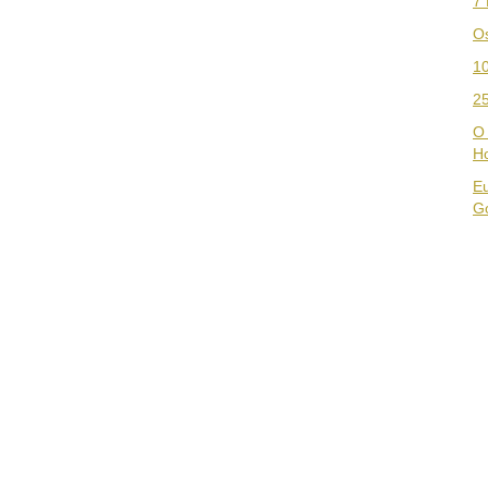
7 
Os
1
25
O
H
Eu
G