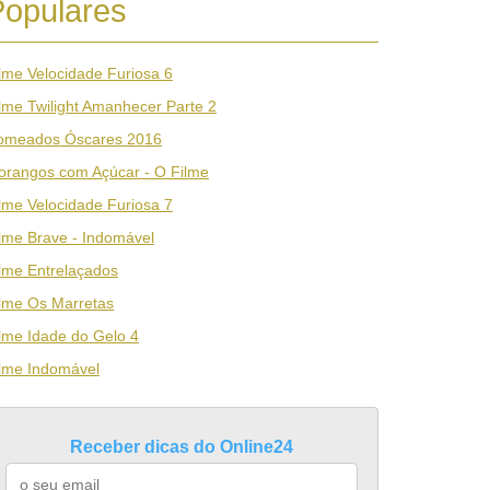
Populares
lme Velocidade Furiosa 6
lme Twilight Amanhecer Parte 2
omeados Óscares 2016
orangos com Açúcar - O Filme
lme Velocidade Furiosa 7
lme Brave - Indomável
lme Entrelaçados
lme Os Marretas
lme Idade do Gelo 4
lme Indomável
Receber dicas do Online24