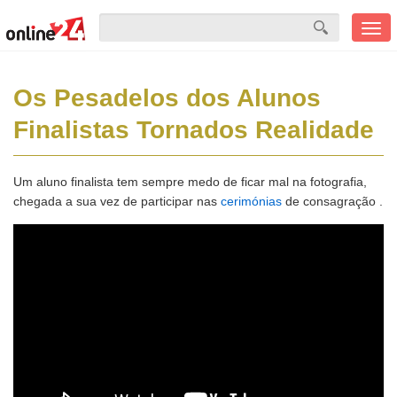
Men
mobi
Os Pesadelos dos Alunos
Finalistas Tornados Realidade
Um aluno finalista tem sempre medo de ficar mal na fotografia,
chegada a sua vez de participar nas
cerimónias
de consagração .