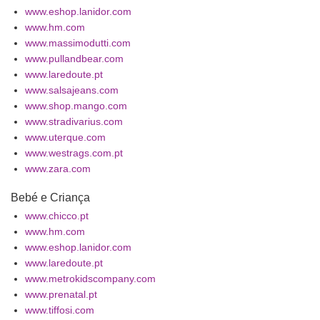
www.eshop.lanidor.com
www.hm.com
www.massimodutti.com
www.pullandbear.com
www.laredoute.pt
www.salsajeans.com
www.shop.mango.com
www.stradivarius.com
www.uterque.com
www.westrags.com.pt
www.zara.com
Bebé e Criança
www.chicco.pt
www.hm.com
www.eshop.lanidor.com
www.laredoute.pt
www.metrokidscompany.com
www.prenatal.pt
www.tiffosi.com