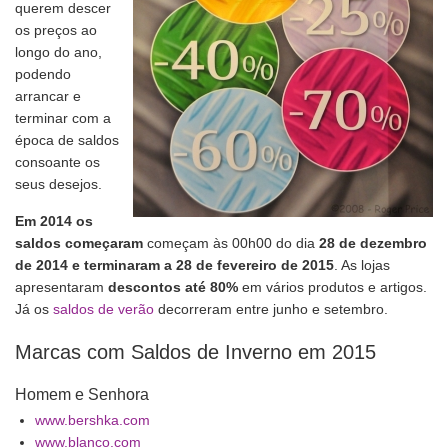
querem descer
os preços ao
longo do ano,
podendo
arrancar e
terminar com a
época de saldos
consoante os
seus desejos.
Em 2014 os
saldos começaram
começam às 00h00 do dia
28 de dezembro
de 2014 e terminaram a 28 de fevereiro de 2015
. As lojas
apresentaram
descontos até 80%
em vários produtos e artigos.
Já os
saldos de verão
decorreram entre junho e setembro.
Marcas com Saldos de Inverno em 2015
Homem e Senhora
www.bershka.com
www.blanco.com