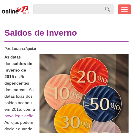
Men
mobi
Saldos de Inverno
Por:
Luciana Aguiar
As datas
dos
saldos de
Inverno de
2015
estão
dependentes
das marcas. As
datas fixas dos
saldos acabou
em 2015, com a
nova legislação
.
As lojas podem
decidir quando