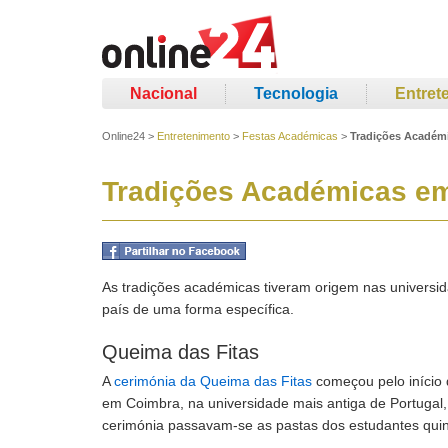
Nacional
Tecnologia
Entret
Online24
>
Entretenimento
>
Festas Académicas
>
Tradições Académ
Tradições Académicas em
As tradições académicas tiveram origem nas universi
país de uma forma específica.
Queima das Fitas
A
cerimónia da Queima das Fitas
começou pelo início 
em Coimbra, na universidade mais antiga de Portugal
cerimónia passavam-se as pastas dos estudantes quintan