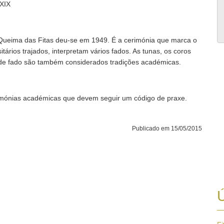
 XIX
ueima das Fitas deu-se em 1949. É a cerimónia que marca o
tários trajados, interpretam vários fados. As tunas, os coros
s de fado são também considerados tradições académicas.
erimónias académicas que devem seguir um código de praxe.
Publicado em 15/05/2015
Ú