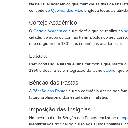
Neste ritual académico queimam-se as fitas de finalis
conceito de
Queima das Fitas
engloba todas as ativid
Cortejo Académico
O
Cortejo Académico
é um desfile que se realiza na
s
cidade, trajados ou com as t-shirts/polos do seu curso.
que surgiram em 1931 nas cerimónias académicas.
Latada
Pelo contrário, a latada é uma cerimónia que marca o i
1950 e destina-se à integração do aluno
caloiro
, que 
Bênção das Pastas
A
Bênção das Pastas
é uma cerimónia aberta aos famili
futuro profissional dos estudantes finalistas.
Imposição das Insígnias
No mesmo dia da Bênção das Pastas realiza-se a
Imp
identificativos do final do curso aos alunos finalistas,