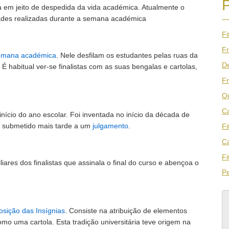
ta em jeito de despedida da vida académica. Atualmente o
ades realizadas durante a semana académica
Fi
Fr
emana académica
. Nele desfilam os estudantes pelas ruas da
De
 É habitual ver-se finalistas com as suas bengalas e cartolas,
Fr
Qu
Ca
nício do ano escolar. Foi inventada no início da década de
é submetido mais tarde a um
julgamento
.
Fi
Ca
Fi
ares dos finalistas que assinala o final do curso e abençoa o
Pe
osição das Insígnias
. Consiste na atribuição de elementos
 como uma cartola. Esta tradição universitária teve origem na