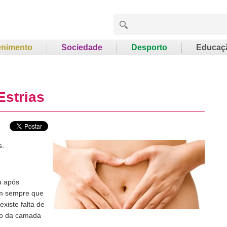
enimento
Sociedade
Desporto
Educaç
Estrias
s.
u após
em sempre que
xiste falta de
to da camada