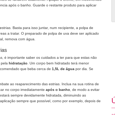
rência após o banho. Guarde o restante produto para aplicar
trias. Basta para isso juntar, num recipiente, a polpa de
áreas a tratar. O preparado de polpa de uva deve ser aplicado
nal, remova com água.
ias
s, é importante saber os cuidados a ter para que estas não
a pela
hidratação
. Um corpo bem hidratado terá menor
 recomendado que beba cerca de
1,5L de água
por dia. Se
bate ao reaparecimento das estrias. Inclua na sua rotina de
icar no corpo imediatamente
após o banho
, de modo a evitar
 estará sempre devidamente hidratada, diminuindo as
Ú
 a aplicação sempre que possível, como por exemplo, depois de