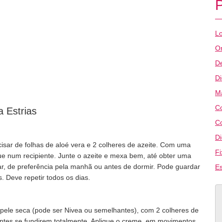
Lo
O
De
D
M
C
 Estrias
C
Di
recisar de folhas de aloé vera e 2 colheres de azeite. Com uma
Fi
loque num recipiente. Junte o azeite e mexa bem, até obter uma
r, de preferência pela manhã ou antes de dormir. Pode guardar
Es
. Deve repetir todos os dias.
a pele seca (pode ser Nivea ou semelhantes), com 2 colheres de
ntes se fundirem totalmente. Aplique o creme, em movimentos