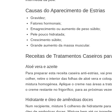
Causas do Aparecimento de Estrias
Gravidez;
Fatores hormonais;
Emagrecimento ou aumento de peso súbito;
Pele pouco hidratada;
Crescimento súbito;
Grande aumento da massa muscular.
Receitas de Tratamentos Caseiros para
Aloé vera e azeite
Para preparar esta receita caseira anti-estrias, vai p
colher, retire o interior das folhas de aloé vera e co
mistura homogénea. Aplique o creme nas áreas a trata
o creme restante no frigorífico, para as próximas vezes
Hidratante e óleo de amêndoas doces
Num recipiente, misture 5 colheres de hidratante par
óleo de amêndoas doces. Misture bem até os ingredie