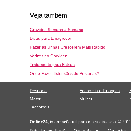
Veja também:
Gravidez Semana a Semana
Dicas para Emagrecer
Fazer as Unhas Crescerem Mais Rápido
Varizes na Gravidez
Tratamento para Estrias
Onde Fazer Extensões de Pestanas?
Desporto
Economia e Finanças
Motor
Mulher
Tecnologia
Online24
, informação útil para o seu dia-a-dia. © 20
Detectou um Erro?
Quem Somos
Contactos