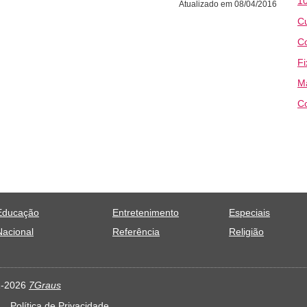
10
Atualizado em 08/04/2016
Cu
Co
Fi
M
Co
Educação
Entretenimento
Especiais
Nacional
Referência
Religião
11-2026
7Graus
Política de Privacidade