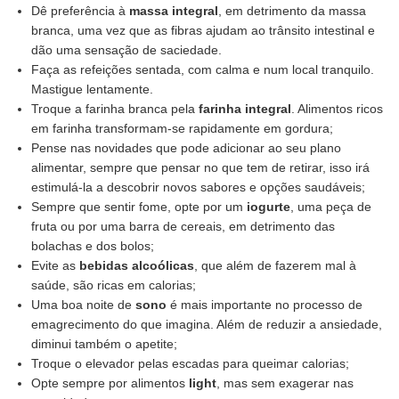
Dê preferência à
massa integral
, em detrimento da massa
branca, uma vez que as fibras ajudam ao trânsito intestinal e
dão uma sensação de saciedade.
Faça as refeições sentada, com calma e num local tranquilo.
Mastigue lentamente.
Troque a farinha branca pela
farinha integral
. Alimentos ricos
em farinha transformam-se rapidamente em gordura;
Pense nas novidades que pode adicionar ao seu plano
alimentar, sempre que pensar no que tem de retirar, isso irá
estimulá-la a descobrir novos sabores e opções saudáveis;
Sempre que sentir fome, opte por um
iogurte
, uma peça de
fruta ou por uma barra de cereais, em detrimento das
bolachas e dos bolos;
Evite as
bebidas alcoólicas
, que além de fazerem mal à
saúde, são ricas em calorias;
Uma boa noite de
sono
é mais importante no processo de
emagrecimento do que imagina. Além de reduzir a ansiedade,
diminui também o apetite;
Troque o elevador pelas escadas para queimar calorias;
Opte sempre por alimentos
light
, mas sem exagerar nas