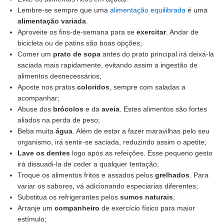
Lembre-se sempre que uma
alimentação equilibrada
é uma
alimentação variada
.
Aproveite os fins-de-semana para se
exercitar
. Andar de
bicicleta ou de patins são boas opções;
Comer um
prato de sopa
antes do prato principal irá deixá-la
saciada mais rapidamente, evitando assim a ingestão de
alimentos desnecessários;
Aposte nos pratos
coloridos
, sempre com saladas a
acompanhar;
Abuse dos
brócolos
e da
aveia
. Estes alimentos são fortes
aliados na perda de peso;
Beba muita
água
. Além de estar a fazer maravilhas pelo seu
organismo, irá sentir-se saciada, reduzindo assim o apetite;
Lave os dentes
logo após as refeições. Esse pequeno gesto
irá dissuadi-la de ceder a qualquer tentação;
Troque os alimentos fritos e assados pelos
grelhados
. Para
variar os sabores, vá adicionando especiarias diferentes;
Substitua os refrigerantes pelos
sumos naturais
;
Arranje um
companheiro
de exercício físico para maior
estímulo;