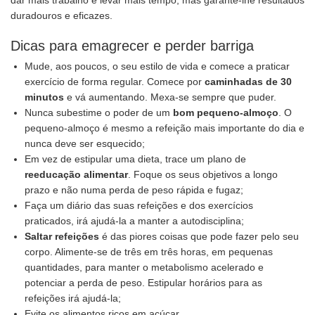
dar mais trabalho e levar mais tempo, mas garante-lhe resultados
duradouros e eficazes.
Dicas para emagrecer e perder barriga
Mude, aos poucos, o seu estilo de vida e comece a praticar
exercício de forma regular. Comece por
caminhadas de 30
minutos
e vá aumentando. Mexa-se sempre que puder.
Nunca subestime o poder de um
bom pequeno-almoço
. O
pequeno-almoço é mesmo a refeição mais importante do dia e
nunca deve ser esquecido;
Em vez de estipular uma dieta, trace um plano de
reeducação alimentar
. Foque os seus objetivos a longo
prazo e não numa perda de peso rápida e fugaz;
Faça um diário das suas refeições e dos exercícios
praticados, irá ajudá-la a manter a autodisciplina;
Saltar refeições
é das piores coisas que pode fazer pelo seu
corpo. Alimente-se de três em três horas, em pequenas
quantidades, para manter o metabolismo acelerado e
potenciar a perda de peso. Estipular horários para as
refeições irá ajudá-la;
Evite os alimentos ricos em açúcar.