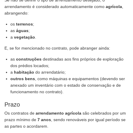
Se não se definir o tipo de arrendamento desejado, o
arrendamento é considerado automaticamente como
agrícola
,
abrangendo:
os
terrenos
;
as
águas
;
a
vegetação
.
E, se for mencionado no contrato, pode abranger ainda:
as
construções
destinadas aos fins próprios de exploração
dos prédios locados;
a
habitação
do arrendatário;
outros bens
, como máquinas e equipamentos (devendo ser
anexado um inventário com o estado de conservação e de
funcionamento no contrato).
Prazo
Os contratos de
arrendamento agrícola
são celebrados por um
prazo mínimo de
7 anos
, sendo renováveis por igual período se
as partes o acordarem.