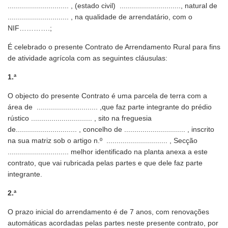
.............................. , (estado civil) .............................., natural de
.............................. , na qualidade de arrendatário, com o
NIF………….;
É celebrado o presente Contrato de Arrendamento Rural para fins
de atividade agrícola com as seguintes cláusulas:
1.ª
O objecto do presente Contrato é uma parcela de terra com a
área de .............................. ,que faz parte integrante do prédio
rústico .............................. , sito na freguesia
de.............................. , concelho de .............................. , inscrito
na sua matriz sob o artigo n.º .............................. , Secção
.............................. melhor identificado na planta anexa a este
contrato, que vai rubricada pelas partes e que dele faz parte
integrante.
2.ª
O prazo inicial do arrendamento é de 7 anos, com renovações
automáticas acordadas pelas partes neste presente contrato, por