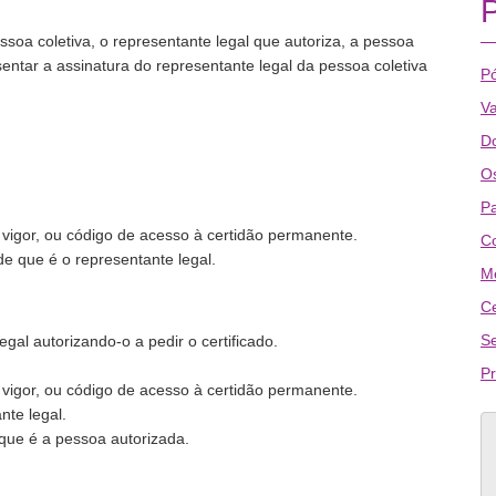
essoa coletiva, o representante legal que autoriza, a pessoa
esentar a assinatura do representante legal da pessoa coletiva
P
Va
D
Os
P
m vigor, ou código de acesso à certidão permanente.
C
e que é o representante legal.
Me
Ce
Se
egal autorizando-o a pedir o certificado.
P
m vigor, ou código de acesso à certidão permanente.
nte legal.
que é a pessoa autorizada.