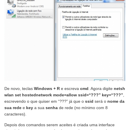
De novo, teclas
Windows + R
e escreva
cmd
. Agora digite
netsh
wlan set hostednetwork mode=allow ssid=“???” key=“???”
,
escrevendo o que quiser em “???” já que o
ssid
será o
nome da
sua rede
e
key
a sua
senha
de rede (no mínimo com 8
caracteres).
Depois dos comandos serem aceites é criada uma interface