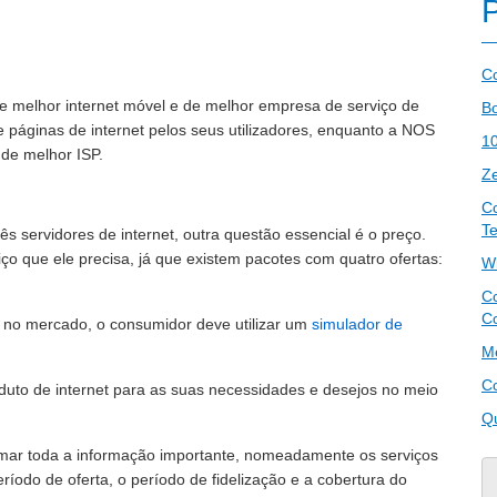
C
e melhor internet móvel e de melhor empresa de serviço de
B
 páginas de internet pelos seus utilizadores, enquanto a NOS
10
 de melhor ISP.
Z
C
T
s servidores de internet, outra questão essencial é o preço.
iço que ele precisa, já que existem pacotes com quatro ofertas:
Wi
C
C
el no mercado, o consumidor deve utilizar um
simulador de
Me
Co
uto de internet para as suas necessidades e desejos no meio
Qu
rmar toda a informação importante, nomeadamente os serviços
íodo de oferta, o período de fidelização e a cobertura do