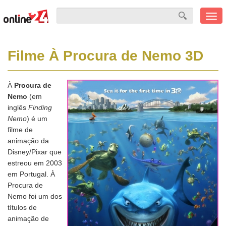
Men
mobi
Filme À Procura de Nemo 3D
À
Procura de
Nemo
(em
inglês
Finding
Nemo
) é um
filme de
animação da
Disney/Pixar que
estreou em 2003
em Portugal. À
Procura de
Nemo foi um dos
títulos de
animação de