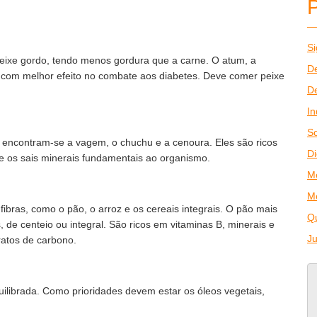
Si
peixe gordo, tendo menos gordura que a carne. O atum, a
De
s com melhor efeito no combate aos diabetes. Deve comer peixe
De
In
So
encontram-se a vagem, o chuchu e a cenoura. Eles são ricos
Di
 e os sais minerais fundamentais ao organismo.
M
M
fibras, como o pão, o arroz e os cereais integrais. O pão mais
Q
 de centeio ou integral. São ricos em vitaminas B, minerais e
J
ratos de carbono.
librada. Como prioridades devem estar os óleos vegetais,