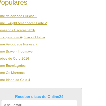
Populares
lme Velocidade Furiosa 6
lme Twilight Amanhecer Parte 2
omeados Óscares 2016
orangos com Açúcar - O Filme
lme Velocidade Furiosa 7
lme Brave - Indomável
lobos de Ouro 2016
lme Entrelaçados
lme Os Marretas
lme Idade do Gelo 4
Receber dicas do Online24