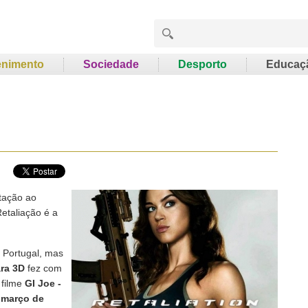
enimento
Sociedade
Desporto
Educaç
ptação ao
etaliação é a
m Portugal, mas
ara 3D
fez com
 filme
GI Joe -
 março de