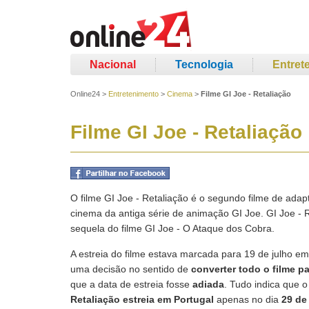
Nacional
Tecnologia
Entret
Online24
>
Entretenimento
>
Cinema
>
Filme GI Joe - Retaliação
Filme GI Joe - Retaliação
O filme GI Joe - Retaliação é o segundo filme de ada
cinema da antiga série de animação GI Joe. GI Joe - R
sequela do filme GI Joe - O Ataque dos Cobra.
A estreia do filme estava marcada para 19 de julho e
uma decisão no sentido de
converter todo o filme p
que a data de estreia fosse
adiada
. Tudo indica que o
Retaliação estreia em Portugal
apenas no dia
29 de