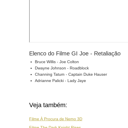
Elenco do Filme GI Joe - Retaliação
Bruce Willis - Joe Colton
Dwayne Johnson - Roadblock
Channing Tatum - Captain Duke Hauser
Adrianne Palicki - Lady Jaye
Veja também:
Filme À Procura de Nemo 3D
Filme The Dark Knight Rises