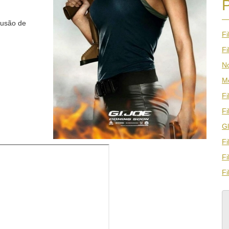
lusão de
Fi
Fi
N
M
Fi
Fi
G
Fi
Fi
Fi