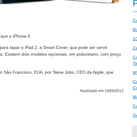
C
B
 que o iPhone 4.
10
ara tapar o iPad 2, a Smart Cover, que pode ser servir
Z
a. Existem dois modelos opcionais, em poliuretano, com preço
C
T
em São Francisco, EUA, por Steve Jobs, CEO da Apple, que
Wi
C
C
Atualizado em 19/04/2012
Me
Co
Qu