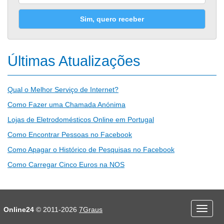
Sim, quero receber
Últimas Atualizações
Qual o Melhor Serviço de Internet?
Como Fazer uma Chamada Anónima
Lojas de Eletrodomésticos Online em Portugal
Como Encontrar Pessoas no Facebook
Como Apagar o Histórico de Pesquisas no Facebook
Como Carregar Cinco Euros na NOS
Desporto
Economia e Finanças
Online24
© 2011-2026
7Graus
Menu
Educação
Entretenimento
mobile