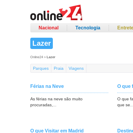
Nacional
Tecnologia
Entret
Lazer
Online24
>
Lazer
Parques
Praia
Viagens
Férias na Neve
O que 
As férias na neve são muito
O que f
procuradas,...
que se..
O que Visitar em Madrid
Destin