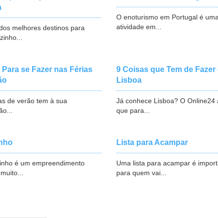
a
O enoturismo em Portugal é um
atividade em...
 dos melhores destinos para
zinho...
 Para se Fazer nas Férias
9 Coisas que Tem de Fazer
ão
Lisboa
as de verão tem à sua
Já conhece Lisboa? O Online24 
ão...
que para...
nho
Lista para Acampar
inho é um empreendimento
Uma lista para acampar é impor
 muito...
para quem vai...